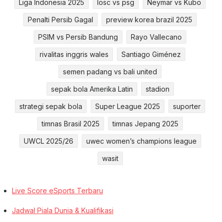
Liga Indonesia 2025
losc vs psg
Neymar vs Kubo
Penalti Persib Gagal
preview korea brazil 2025
PSIM vs Persib Bandung
Rayo Vallecano
rivalitas inggris wales
Santiago Giménez
semen padang vs bali united
sepak bola Amerika Latin
stadion
strategi sepak bola
Super League 2025
suporter
timnas Brasil 2025
timnas Jepang 2025
UWCL 2025/26
uwec women’s champions league
wasit
Live Score eSports Terbaru
Jadwal Piala Dunia & Kualifikasi