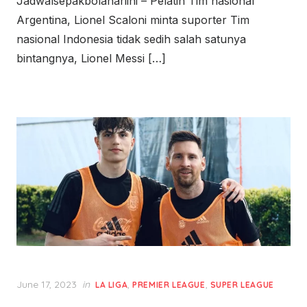
Jadwalsepakbolahariini – Pelatih Tim nasional
Argentina, Lionel Scaloni minta suporter Tim
nasional Indonesia tidak sedih salah satunya
bintangnya, Lionel Messi […]
Posted
June 17, 2023
in
,
,
LA LIGA
PREMIER LEAGUE
SUPER LEAGUE
on