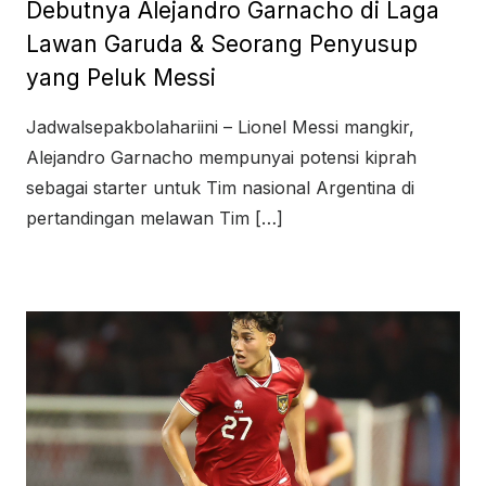
Debutnya Alejandro Garnacho di Laga
Lawan Garuda & Seorang Penyusup
yang Peluk Messi
Jadwalsepakbolahariini – Lionel Messi mangkir,
Alejandro Garnacho mempunyai potensi kiprah
sebagai starter untuk Tim nasional Argentina di
pertandingan melawan Tim […]