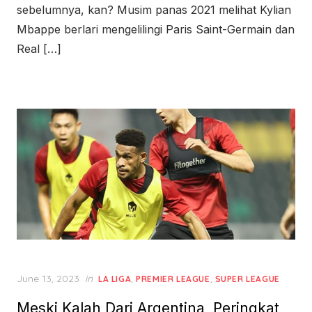
sebelumnya, kan? Musim panas 2021 melihat Kylian
Mbappe berlari mengelilingi Paris Saint-Germain dan
Real […]
Posted
June 13, 2023
in
,
,
LA LIGA
PREMIER LEAGUE
SUPER LEAGUE
on
Meski Kalah Dari Argentina, Peringkat