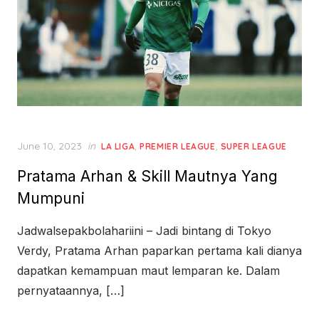
Posted
June 10, 2023
in
,
,
LA LIGA
PREMIER LEAGUE
SUPER LEAGUE
on
Pratama Arhan & Skill Mautnya Yang
Mumpuni
Jadwalsepakbolahariini – Jadi bintang di Tokyo
Verdy, Pratama Arhan paparkan pertama kali dianya
dapatkan kemampuan maut lemparan ke. Dalam
pernyataannya, […]