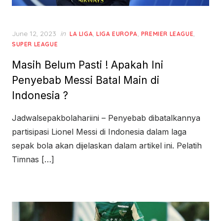
Posted
June 12, 2023
in
,
,
,
LA LIGA
LIGA EUROPA
PREMIER LEAGUE
on
SUPER LEAGUE
Masih Belum Pasti ! Apakah Ini
Penyebab Messi Batal Main di
Indonesia ?
Jadwalsepakbolahariini – Penyebab dibatalkannya
partisipasi Lionel Messi di Indonesia dalam laga
sepak bola akan dijelaskan dalam artikel ini. Pelatih
Timnas […]