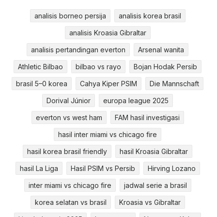
analisis borneo persija
analisis korea brasil
analisis Kroasia Gibraltar
analisis pertandingan everton
Arsenal wanita
Athletic Bilbao
bilbao vs rayo
Bojan Hodak Persib
brasil 5–0 korea
Cahya Kiper PSIM
Die Mannschaft
Dorival Júnior
europa league 2025
everton vs west ham
FAM hasil investigasi
hasil inter miami vs chicago fire
hasil korea brasil friendly
hasil Kroasia Gibraltar
hasil La Liga
Hasil PSIM vs Persib
Hirving Lozano
inter miami vs chicago fire
jadwal serie a brasil
korea selatan vs brasil
Kroasia vs Gibraltar