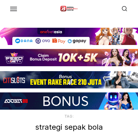
Skip
to
the
content
TAG:
strategi sepak bola