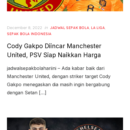
Posted
December 8, 2022
in
,
,
JADWAL SEPAK BOLA
LA LIGA
on
SEPAK BOLA INDONESIA
Cody Gakpo Diincar Manchester
United, PSV Siap Naikkan Harga
jadwalsepakbolahariini – Ada kabar baik dari
Manchester United, dengan striker target Cody
Gakpo menegaskan dia masih ingin bergabung
dengan Setan […]