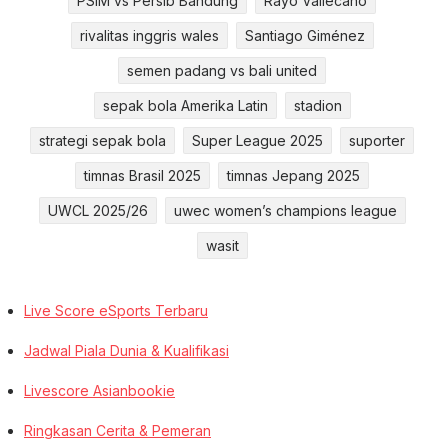
PSIM vs Persib Bandung
Rayo Vallecano
rivalitas inggris wales
Santiago Giménez
semen padang vs bali united
sepak bola Amerika Latin
stadion
strategi sepak bola
Super League 2025
suporter
timnas Brasil 2025
timnas Jepang 2025
UWCL 2025/26
uwec women’s champions league
wasit
Live Score eSports Terbaru
Jadwal Piala Dunia & Kualifikasi
Livescore Asianbookie
Ringkasan Cerita & Pemeran