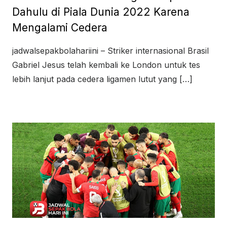
Dahulu di Piala Dunia 2022 Karena
Mengalami Cedera
jadwalsepakbolahariini – Striker internasional Brasil
Gabriel Jesus telah kembali ke London untuk tes
lebih lanjut pada cedera ligamen lutut yang […]