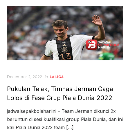
Posted
December 2, 2022
in
LA LIGA
on
Pukulan Telak, Timnas Jerman Gagal
Lolos di Fase Grup Piala Dunia 2022
jadwalsepakbolahariini – Team Jerman dikunci 2x
beruntun di sesi kualifikasi group Piala Dunia, dan ini
kali Piala Dunia 2022 team […]