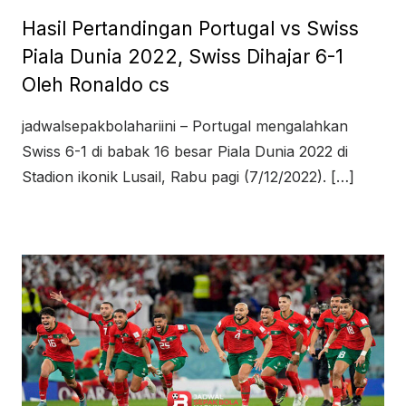
Hasil Pertandingan Portugal vs Swiss
Piala Dunia 2022, Swiss Dihajar 6-1
Oleh Ronaldo cs
jadwalsepakbolahariini – Portugal mengalahkan
Swiss 6-1 di babak 16 besar Piala Dunia 2022 di
Stadion ikonik Lusail, Rabu pagi (7/12/2022). […]