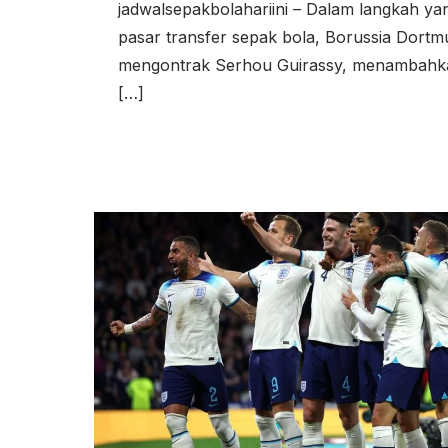
jadwalsepakbolahariini – Dalam langkah 
pasar transfer sepak bola, Borussia Dortm
mengontrak Serhou Guirassy, menambahkan
[…]