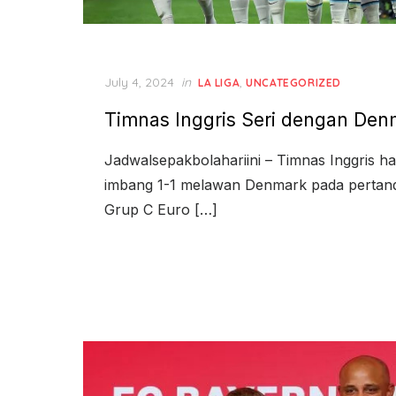
Posted
July 4, 2024
in
,
LA LIGA
UNCATEGORIZED
on
Timnas Inggris Seri dengan Den
Jadwalsepakbolahariini – Timnas Inggris h
imbang 1-1 melawan Denmark pada pertand
Grup C Euro […]