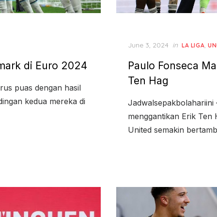
Posted
June 3, 2024
in
,
LA LIGA
UN
on
mark di Euro 2024
Paulo Fonseca Ma
Ten Hag
arus puas dengan hasil
ingan kedua mereka di
Jadwalsepakbolahariini
menggantikan Erik Ten H
United semakin bertamb