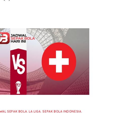
,
,
,
WAL SEPAK BOLA
LA LIGA
SEPAK BOLA INDONESIA