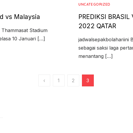
on
UNCATEGORIZED
nd vs Malaysia
PREDIKSI BRASIL
2022 QATAR
 di Thammasat Stadium
elasa 10 Januari […]
jadwalsepakbolahariini 
sebagai saksi laga perta
menantang […]
‹
1
2
3