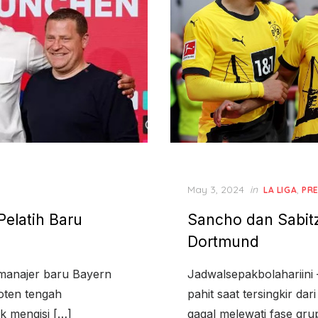
Posted
May 3, 2024
in
,
LA LIGA
PR
on
elatih Baru
Sancho dan Sabit
Dortmund
 manajer baru Bayern
Jadwalsepakbolahariini
oten tengah
pahit saat tersingkir d
 mengisi […]
gagal melewati fase gru