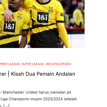
,
,
EMIER LEAGUE
SUPER LEAGUE
UNCATEGORIZED
zer | Kisah Dua Pemain Andalan
 – Manchester United harus menelan pil
ari Liga Champions musim 2023/2024 setelah
p. […]