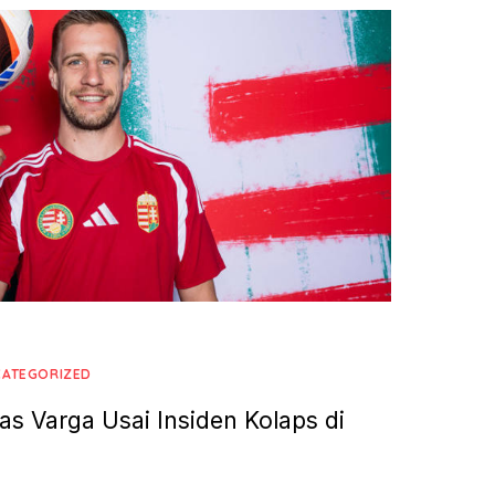
CATEGORIZED
s Varga Usai Insiden Kolaps di