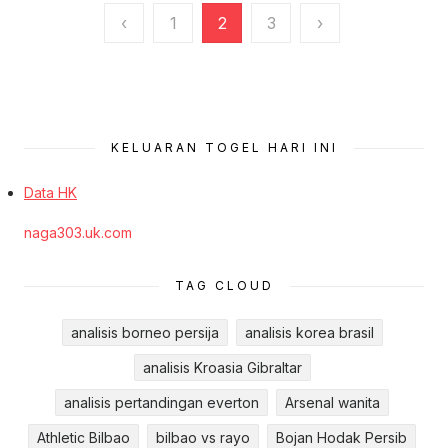
Posts
‹
1
2
3
›
pagination
KELUARAN TOGEL HARI INI
Data HK
naga303.uk.com
TAG CLOUD
analisis borneo persija
analisis korea brasil
analisis Kroasia Gibraltar
analisis pertandingan everton
Arsenal wanita
Athletic Bilbao
bilbao vs rayo
Bojan Hodak Persib