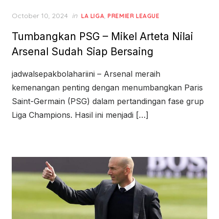
Posted
October 10, 2024
in
,
LA LIGA
PREMIER LEAGUE
on
Tumbangkan PSG – Mikel Arteta Nilai
Arsenal Sudah Siap Bersaing
jadwalsepakbolahariini – Arsenal meraih
kemenangan penting dengan menumbangkan Paris
Saint-Germain (PSG) dalam pertandingan fase grup
Liga Champions. Hasil ini menjadi […]