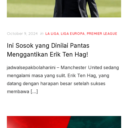
Posted
October 9, 2024
in
,
,
LA LIGA
LIGA EUROPA
PREMIER LEAGUE
on
Ini Sosok yang Dinilai Pantas
Menggantikan Erik Ten Hag!
jadwalsepakbolahariini – Manchester United sedang
mengalami masa yang sulit. Erik Ten Hag, yang
datang dengan harapan besar setelah sukses
membawa […]