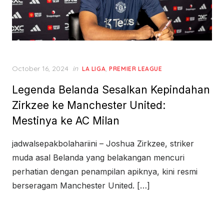
Posted
October 16, 2024
in
,
LA LIGA
PREMIER LEAGUE
on
Legenda Belanda Sesalkan Kepindahan
Zirkzee ke Manchester United:
Mestinya ke AC Milan
jadwalsepakbolahariini – Joshua Zirkzee, striker
muda asal Belanda yang belakangan mencuri
perhatian dengan penampilan apiknya, kini resmi
berseragam Manchester United. […]