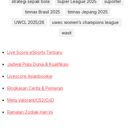
strategi sepak bola
Super League 2025
suporter
timnas Brasil 2025
timnas Jepang 2025
UWCL 2025/26
uwec women’s champions league
wasit
Live Score eSports Terbaru
Jadwal Piala Dunia & Kualifikasi
Livescore Asianbookie
Ringkasan Cerita & Pemeran
Meta Valorant/CS2/CoD
Ramalan Zodiak Hari Ini