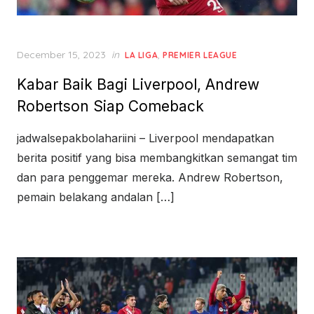
Posted
December 15, 2023
in
,
LA LIGA
PREMIER LEAGUE
on
Kabar Baik Bagi Liverpool, Andrew
Robertson Siap Comeback
jadwalsepakbolahariini – Liverpool mendapatkan
berita positif yang bisa membangkitkan semangat tim
dan para penggemar mereka. Andrew Robertson,
pemain belakang andalan […]