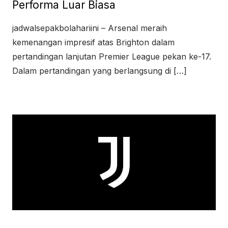
Performa Luar Biasa
jadwalsepakbolahariini – Arsenal meraih
kemenangan impresif atas Brighton dalam
pertandingan lanjutan Premier League pekan ke-17.
Dalam pertandingan yang berlangsung di […]