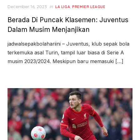
Posted
December 16, 2023
in
,
LA LIGA
PREMIER LEAGUE
on
Berada Di Puncak Klasemen: Juventus
Dalam Musim Menjanjikan
jadwalsepakbolahariini – Juventus, klub sepak bola
terkemuka asal Turin, tampil luar biasa di Serie A
musim 2023/2024. Meskipun baru memasuki […]