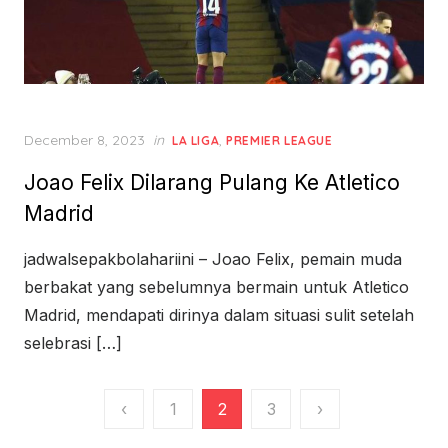
Posted
December 8, 2023
in
,
LA LIGA
PREMIER LEAGUE
on
Joao Felix Dilarang Pulang Ke Atletico
Madrid
jadwalsepakbolahariini – Joao Felix, pemain muda
berbakat yang sebelumnya bermain untuk Atletico
Madrid, mendapati dirinya dalam situasi sulit setelah
selebrasi […]
Posts
‹
1
2
3
›
pagination