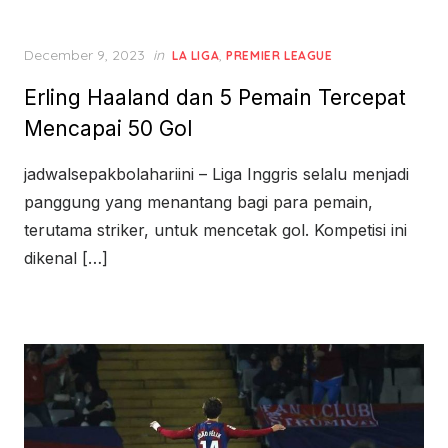
Posted
December 9, 2023
in
,
LA LIGA
PREMIER LEAGUE
on
Erling Haaland dan 5 Pemain Tercepat
Mencapai 50 Gol
jadwalsepakbolahariini – Liga Inggris selalu menjadi
panggung yang menantang bagi para pemain,
terutama striker, untuk mencetak gol. Kompetisi ini
dikenal […]