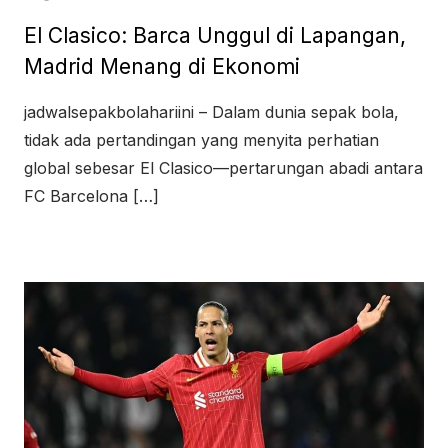
on
El Clasico: Barca Unggul di Lapangan,
Madrid Menang di Ekonomi
jadwalsepakbolahariini – Dalam dunia sepak bola,
tidak ada pertandingan yang menyita perhatian
global sebesar El Clasico—pertarungan abadi antara
FC Barcelona […]