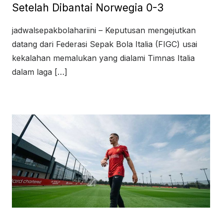
Setelah Dibantai Norwegia 0-3
jadwalsepakbolahariini – Keputusan mengejutkan
datang dari Federasi Sepak Bola Italia (FIGC) usai
kekalahan memalukan yang dialami Timnas Italia
dalam laga […]