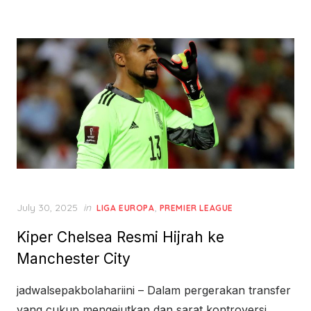
Posted
July 30, 2025
in
,
LIGA EUROPA
PREMIER LEAGUE
on
Kiper Chelsea Resmi Hijrah ke
Manchester City
jadwalsepakbolahariini – Dalam pergerakan transfer
yang cukup mengejutkan dan sarat kontroversi,