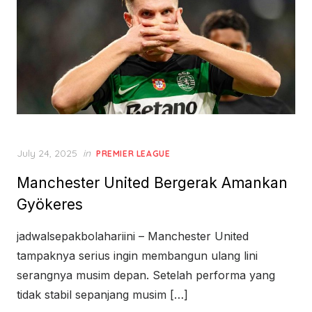
Posted
July 24, 2025
in
PREMIER LEAGUE
on
Manchester United Bergerak Amankan
Gyökeres
jadwalsepakbolahariini – Manchester United
tampaknya serius ingin membangun ulang lini
serangnya musim depan. Setelah performa yang
tidak stabil sepanjang musim […]