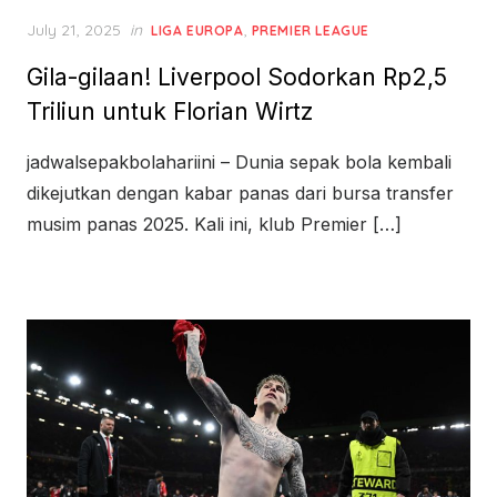
Posted
July 21, 2025
in
,
LIGA EUROPA
PREMIER LEAGUE
on
Gila-gilaan! Liverpool Sodorkan Rp2,5
Triliun untuk Florian Wirtz
jadwalsepakbolahariini – Dunia sepak bola kembali
dikejutkan dengan kabar panas dari bursa transfer
musim panas 2025. Kali ini, klub Premier […]