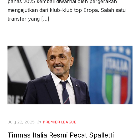
panas 2025 kembali diwarnai oleh pergerakan
mengejutkan dari klub-klub top Eropa. Salah satu
transfer yang […]
Posted
July 22, 2025
in
PREMIER LEAGUE
on
Timnas Italia Resmi Pecat Spalletti