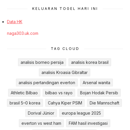
KELUARAN TOGEL HARI INI
Data HK
naga303.uk.com
TAG CLOUD
analisis borneo persija
analisis korea brasil
analisis Kroasia Gibraltar
analisis pertandingan everton
Arsenal wanita
Athletic Bilbao
bilbao vs rayo
Bojan Hodak Persib
brasil 5–0 korea
Cahya Kiper PSIM
Die Mannschaft
Dorival Júnior
europa league 2025
everton vs west ham
FAM hasil investigasi