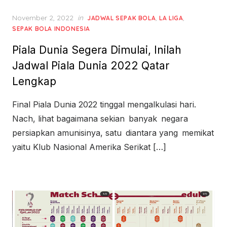
Posted
November 2, 2022
in
,
,
JADWAL SEPAK BOLA
LA LIGA
on
SEPAK BOLA INDONESIA
Piala Dunia Segera Dimulai, Inilah
Jadwal Piala Dunia 2022 Qatar
Lengkap
Final Piala Dunia 2022 tinggal mengalkulasi hari.
Nach, lihat bagaimana sekian banyak negara
persiapkan amunisinya, satu diantara yang memikat
yaitu Klub Nasional Amerika Serikat […]