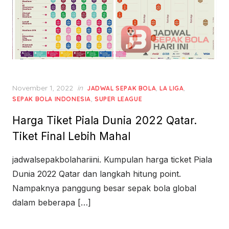
Posted
November 1, 2022
in
,
,
JADWAL SEPAK BOLA
LA LIGA
on
,
SEPAK BOLA INDONESIA
SUPER LEAGUE
Harga Tiket Piala Dunia 2022 Qatar.
Tiket Final Lebih Mahal
jadwalsepakbolahariini. Kumpulan harga ticket Piala
Dunia 2022 Qatar dan langkah hitung point.
Nampaknya panggung besar sepak bola global
dalam beberapa […]