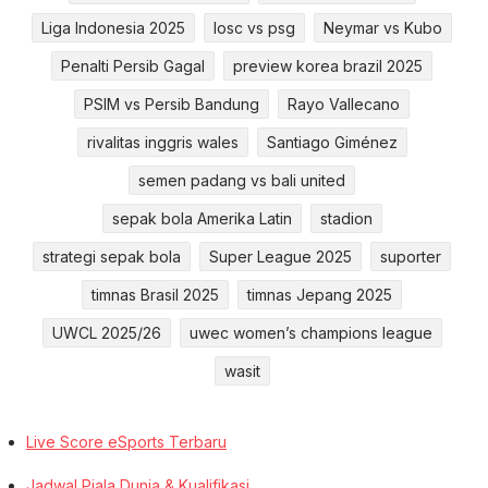
Liga Indonesia 2025
losc vs psg
Neymar vs Kubo
Penalti Persib Gagal
preview korea brazil 2025
PSIM vs Persib Bandung
Rayo Vallecano
rivalitas inggris wales
Santiago Giménez
semen padang vs bali united
sepak bola Amerika Latin
stadion
strategi sepak bola
Super League 2025
suporter
timnas Brasil 2025
timnas Jepang 2025
UWCL 2025/26
uwec women’s champions league
wasit
Live Score eSports Terbaru
Jadwal Piala Dunia & Kualifikasi