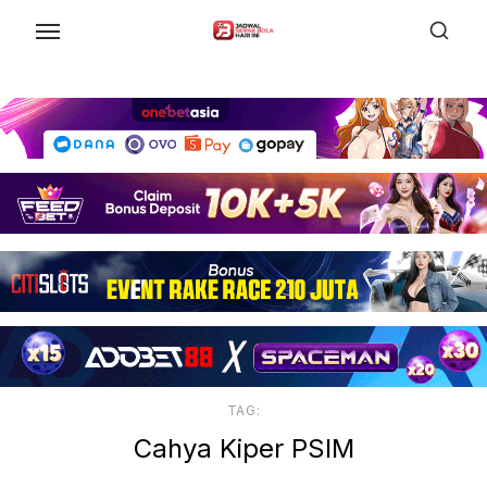
Skip
to
the
content
TAG:
Cahya Kiper PSIM