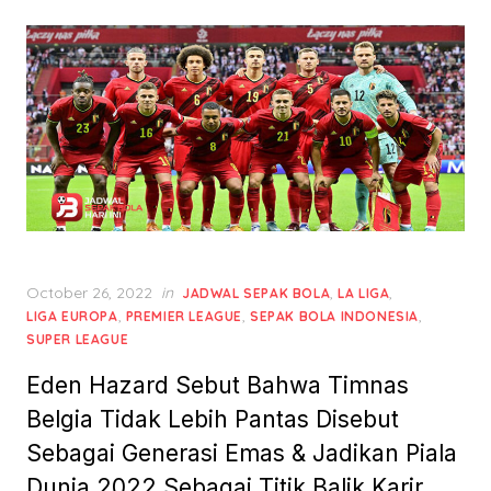
Posted
October 26, 2022
in
,
,
JADWAL SEPAK BOLA
LA LIGA
on
,
,
,
LIGA EUROPA
PREMIER LEAGUE
SEPAK BOLA INDONESIA
SUPER LEAGUE
Eden Hazard Sebut Bahwa Timnas
Belgia Tidak Lebih Pantas Disebut
Sebagai Generasi Emas & Jadikan Piala
Dunia 2022 Sebagai Titik Balik Karir