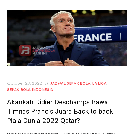
Posted
October 29, 2022
in
,
,
JADWAL SEPAK BOLA
LA LIGA
on
SEPAK BOLA INDONESIA
Akankah Didier Deschamps Bawa
Timnas Prancis Juara Back to back
Piala Dunia 2022 Qatar?