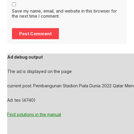
Save my name, email, and website in this browser for
the next time I comment.
Ad debug output
The ad is displayed on the page
current post: Pembangunan Stadion Piala Dunia 2022 Qatar Men
Ad: tes (4740)
Find solutions in the manual