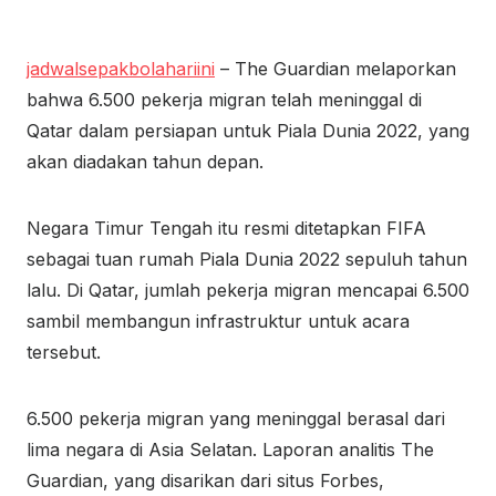
jadwalsepakbolahariini
– The Guardian melaporkan
bahwa 6.500 pekerja migran telah meninggal di
Qatar dalam persiapan untuk Piala Dunia 2022, yang
akan diadakan tahun depan.
Negara Timur Tengah itu resmi ditetapkan FIFA
sebagai tuan rumah Piala Dunia 2022 sepuluh tahun
lalu. Di Qatar, jumlah pekerja migran mencapai 6.500
sambil membangun infrastruktur untuk acara
tersebut.
6.500 pekerja migran yang meninggal berasal dari
lima negara di Asia Selatan. Laporan analitis The
Guardian, yang disarikan dari situs Forbes,