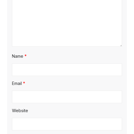
Name
*
Email
*
Website