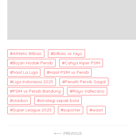
Athletic Bilbao
bilbao vs rayo
Bojan Hodak Persib
Cahya Kiper PSIM
hasil La Liga
Hasil PSIM vs Persib
Liga Indonesia 2025
Penalti Persib Gagal
PSIM vs Persib Bandung
Rayo Vallecano
stadion
strategi sepak bola
Super League 2025
suporter
wasit
Post
PREVIOUS