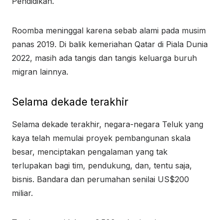
Pendidikan.
Roomba meninggal karena sebab alami pada musim
panas 2019. Di balik kemeriahan Qatar di Piala Dunia
2022, masih ada tangis dan tangis keluarga buruh
migran lainnya.
Selama dekade terakhir
Selama dekade terakhir, negara-negara Teluk yang
kaya telah memulai proyek pembangunan skala
besar, menciptakan pengalaman yang tak
terlupakan bagi tim, pendukung, dan, tentu saja,
bisnis. Bandara dan perumahan senilai US$200
miliar.