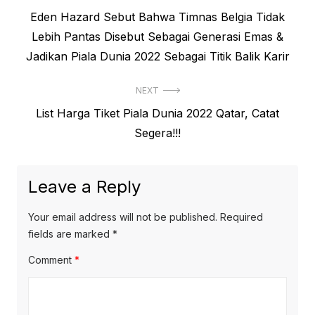
Previous
Eden Hazard Sebut Bahwa Timnas Belgia Tidak
navigation
post:
Lebih Pantas Disebut Sebagai Generasi Emas &
Jadikan Piala Dunia 2022 Sebagai Titik Balik Karir
NEXT
Next
List Harga Tiket Piala Dunia 2022 Qatar, Catat
post:
Segera!!!
Leave a Reply
Your email address will not be published.
Required
fields are marked
*
Comment
*