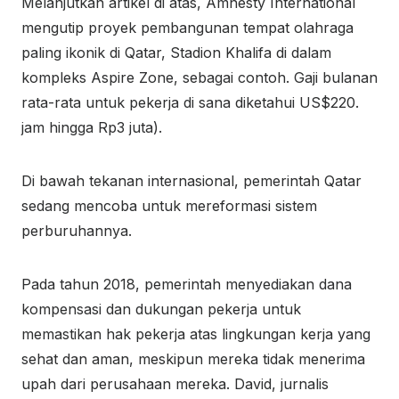
Melanjutkan artikel di atas, Amnesty International
mengutip proyek pembangunan tempat olahraga
paling ikonik di Qatar, Stadion Khalifa di dalam
kompleks Aspire Zone, sebagai contoh. Gaji bulanan
rata-rata untuk pekerja di sana diketahui US$220.
jam hingga Rp3 juta).
Di bawah tekanan internasional, pemerintah Qatar
sedang mencoba untuk mereformasi sistem
perburuhannya.
Pada tahun 2018, pemerintah menyediakan dana
kompensasi dan dukungan pekerja untuk
memastikan hak pekerja atas lingkungan kerja yang
sehat dan aman, meskipun mereka tidak menerima
upah dari perusahaan mereka. David, jurnalis