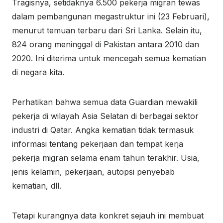
Tragisnya, setidaknya 6.500 pekerja migran tewas
dalam pembangunan megastruktur ini (23 Februari),
menurut temuan terbaru dari Sri Lanka. Selain itu,
824 orang meninggal di Pakistan antara 2010 dan
2020. Ini diterima untuk mencegah semua kematian
di negara kita.
Perhatikan bahwa semua data Guardian mewakili
pekerja di wilayah Asia Selatan di berbagai sektor
industri di Qatar. Angka kematian tidak termasuk
informasi tentang pekerjaan dan tempat kerja
pekerja migran selama enam tahun terakhir. Usia,
jenis kelamin, pekerjaan, autopsi penyebab
kematian, dll.
Tetapi kurangnya data konkret sejauh ini membuat