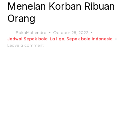
Menelan Korban Ribuan
Orang
Posted
RakaMahendra
October 28, 2022
on
Jadwal Sepak bola
,
La liga
,
Sepak bola indonesia
Leave a comment