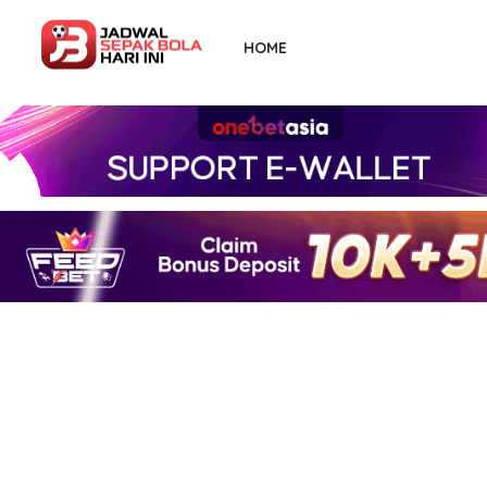
Skip
to
HOME
the
content