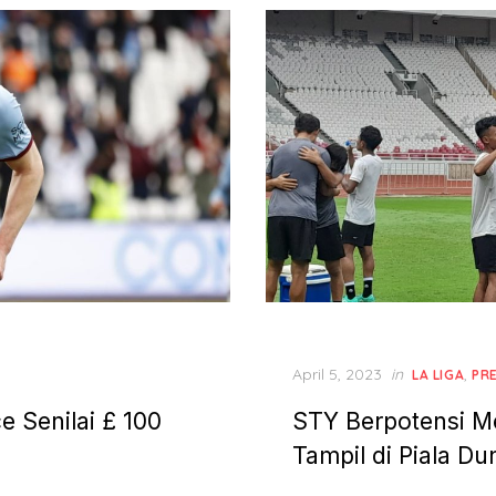
Posted
April 5, 2023
in
,
LA LIGA
PR
on
 Senilai £ 100
STY Berpotensi Men
Tampil di Piala D