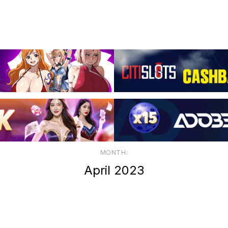
MONTH:
April 2023