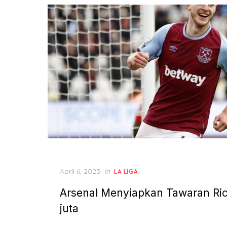
Posted
April 6, 2023
in
LA LIGA
on
Arsenal Menyiapkan Tawaran Rice
juta