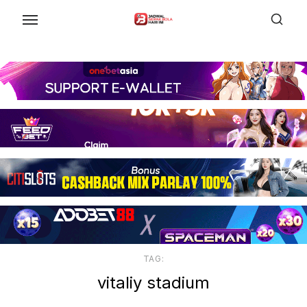
Skip
to
the
content
TAG:
vitaliy stadium