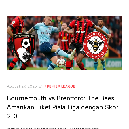
Posted
August 27, 2025
in
PREMIER LEAGUE
on
Bournemouth vs Brentford: The Bees
Amankan Tiket Piala Liga dengan Skor
2-0