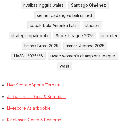
rivalitas inggris wales
Santiago Giménez
semen padang vs bali united
sepak bola Amerika Latin
stadion
strategi sepak bola
Super League 2025
suporter
timnas Brasil 2025
timnas Jepang 2025
UWCL 2025/26
uwec women’s champions league
wasit
Live Score eSports Terbaru
Jadwal Piala Dunia & Kualifikasi
Livescore Asianbookie
Ringkasan Cerita & Pemeran