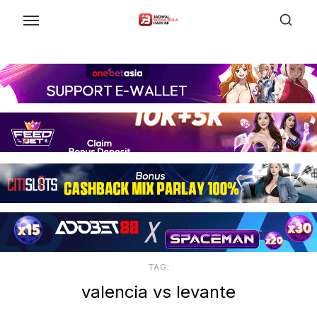
Skip
to
the
content
TAG:
valencia vs levante