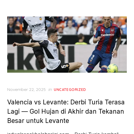
Posted
November 22, 2025
in
UNCATEGORIZED
on
Valencia vs Levante: Derbi Turia Terasa
Lagi — Gol Hujan di Akhir dan Tekanan
Besar untuk Levante