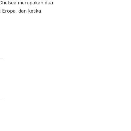
n Chelsea merupakan dua
i Eropa, dan ketika