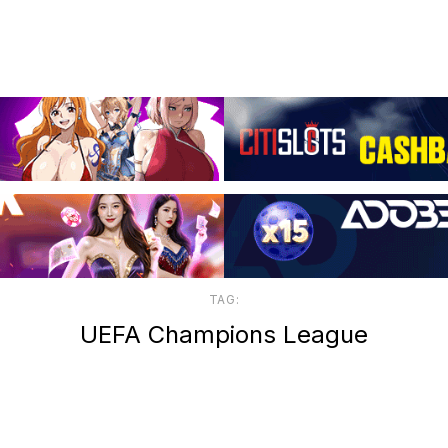
TAG:
UEFA Champions League