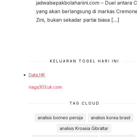
jadwalsepakbolahariini.com – Duel antara
yang akan berlangsung di markas Cremone
Zini, bukan sekadar partai biasa […]
KELUARAN TOGEL HARI INI
Data HK
naga303.uk.com
TAG CLOUD
analisis borneo persija
analisis korea brasil
analisis Kroasia Gibraltar