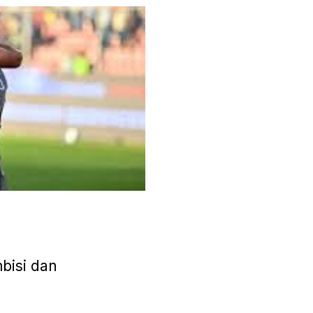
bisi dan