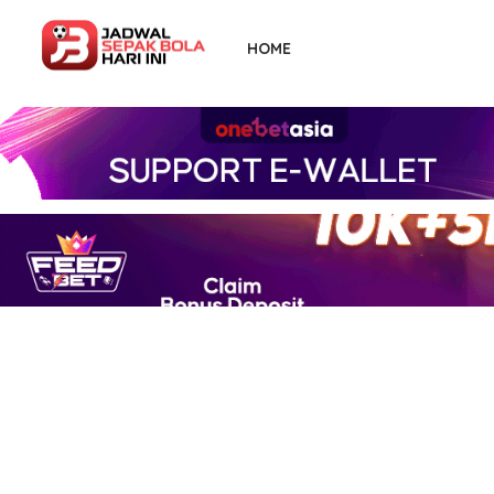
Skip
to
HOME
the
content