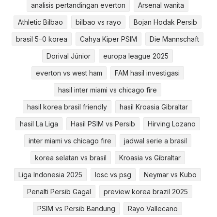
analisis pertandingan everton
Arsenal wanita
Athletic Bilbao
bilbao vs rayo
Bojan Hodak Persib
brasil 5–0 korea
Cahya Kiper PSIM
Die Mannschaft
Dorival Júnior
europa league 2025
everton vs west ham
FAM hasil investigasi
hasil inter miami vs chicago fire
hasil korea brasil friendly
hasil Kroasia Gibraltar
hasil La Liga
Hasil PSIM vs Persib
Hirving Lozano
inter miami vs chicago fire
jadwal serie a brasil
korea selatan vs brasil
Kroasia vs Gibraltar
Liga Indonesia 2025
losc vs psg
Neymar vs Kubo
Penalti Persib Gagal
preview korea brazil 2025
PSIM vs Persib Bandung
Rayo Vallecano