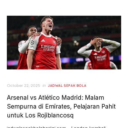
Posted
October 22, 2025
in
JADWAL SEPAK BOLA
on
Arsenal vs Atlético Madrid: Malam
Sempurna di Emirates, Pelajaran Pahit
untuk Los Rojiblancosq