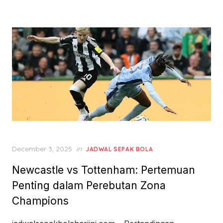
Posted
December 3, 2025
in
JADWAL SEPAK BOLA
on
Newcastle vs Tottenham: Pertemuan
Penting dalam Perebutan Zona
Champions