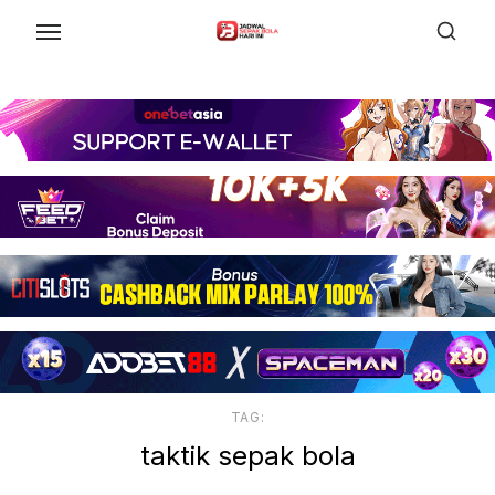
Skip
to
the
content
TAG:
taktik sepak bola