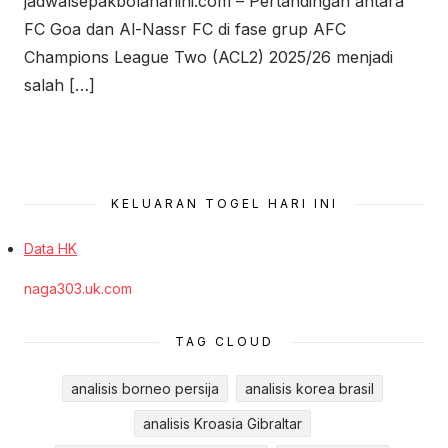
jadwalsepakbolahariini.com – Pertandingan antara
FC Goa dan Al-Nassr FC di fase grup AFC
Champions League Two (ACL2) 2025/26 menjadi
salah […]
KELUARAN TOGEL HARI INI
Data HK
naga303.uk.com
TAG CLOUD
analisis borneo persija
analisis korea brasil
analisis Kroasia Gibraltar