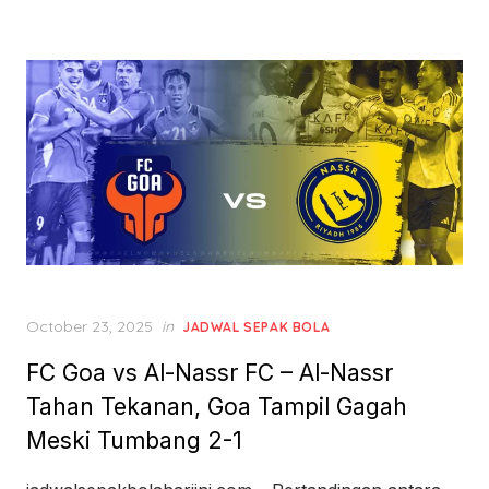
Posted
October 23, 2025
in
JADWAL SEPAK BOLA
on
FC Goa vs Al-Nassr FC – Al-Nassr
Tahan Tekanan, Goa Tampil Gagah
Meski Tumbang 2-1