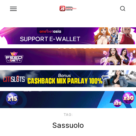
Skip
to
the
content
TAG:
Sassuolo