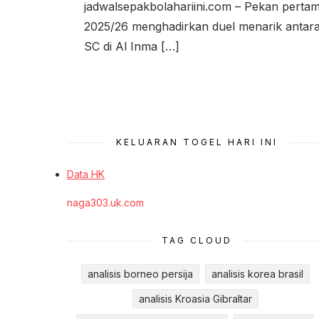
jadwalsepakbolahariini.com – Pekan perta
2025/26 menghadirkan duel menarik antara
SC di Al Inma […]
KELUARAN TOGEL HARI INI
Data HK
naga303.uk.com
TAG CLOUD
analisis borneo persija
analisis korea brasil
analisis Kroasia Gibraltar