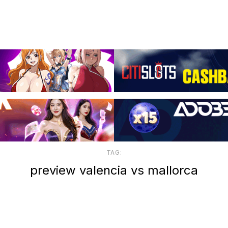
TAG:
preview valencia vs mallorca