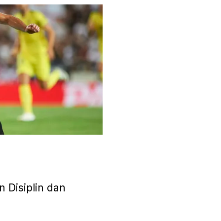
n Disiplin dan