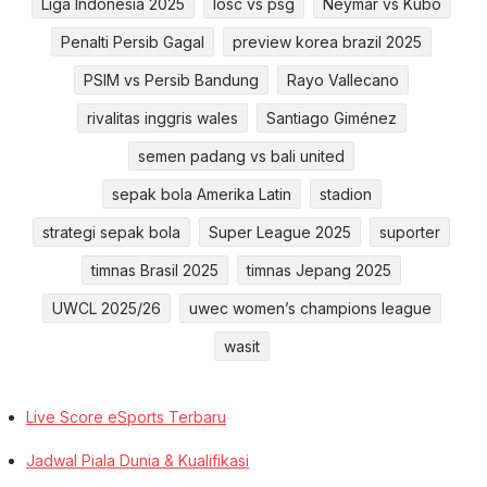
Liga Indonesia 2025
losc vs psg
Neymar vs Kubo
Penalti Persib Gagal
preview korea brazil 2025
PSIM vs Persib Bandung
Rayo Vallecano
rivalitas inggris wales
Santiago Giménez
semen padang vs bali united
sepak bola Amerika Latin
stadion
strategi sepak bola
Super League 2025
suporter
timnas Brasil 2025
timnas Jepang 2025
UWCL 2025/26
uwec women’s champions league
wasit
Live Score eSports Terbaru
Jadwal Piala Dunia & Kualifikasi