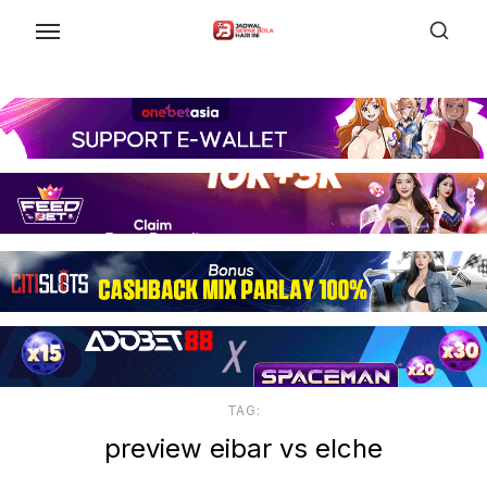
Skip
to
the
content
TAG:
preview eibar vs elche