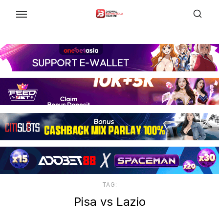
Skip
to
the
content
TAG:
Pisa vs Lazio