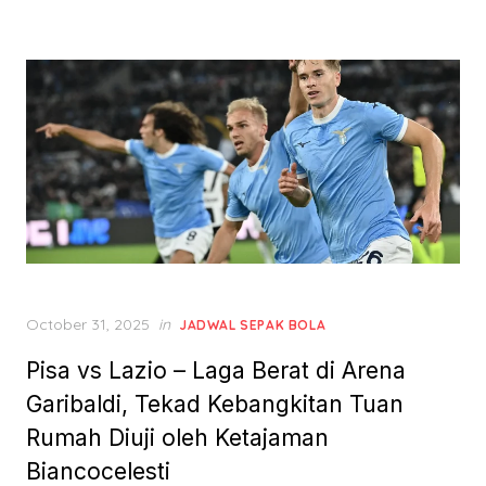
Posted
October 31, 2025
in
JADWAL SEPAK BOLA
on
Pisa vs Lazio – Laga Berat di Arena
Garibaldi, Tekad Kebangkitan Tuan
Rumah Diuji oleh Ketajaman
Biancocelesti