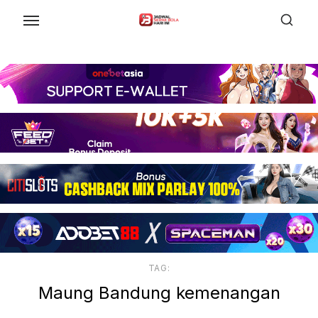
Skip
to
the
content
TAG:
Maung Bandung kemenangan