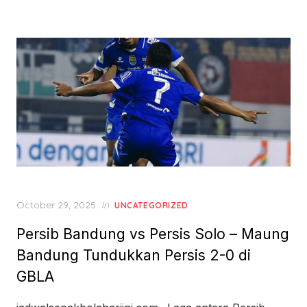
Posted
October 29, 2025
in
UNCATEGORIZED
on
Persib Bandung vs Persis Solo – Maung
Bandung Tundukkan Persis 2-0 di
GBLA