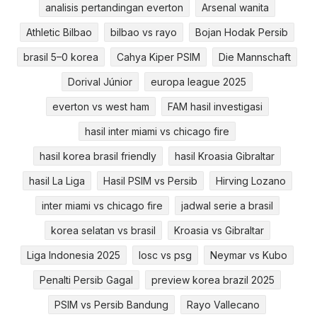
analisis pertandingan everton
Arsenal wanita
Athletic Bilbao
bilbao vs rayo
Bojan Hodak Persib
brasil 5–0 korea
Cahya Kiper PSIM
Die Mannschaft
Dorival Júnior
europa league 2025
everton vs west ham
FAM hasil investigasi
hasil inter miami vs chicago fire
hasil korea brasil friendly
hasil Kroasia Gibraltar
hasil La Liga
Hasil PSIM vs Persib
Hirving Lozano
inter miami vs chicago fire
jadwal serie a brasil
korea selatan vs brasil
Kroasia vs Gibraltar
Liga Indonesia 2025
losc vs psg
Neymar vs Kubo
Penalti Persib Gagal
preview korea brazil 2025
PSIM vs Persib Bandung
Rayo Vallecano