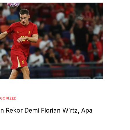
GORIZED
n Rekor Demi Florian Wirtz, Apa