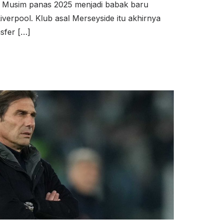
 – Musim panas 2025 menjadi babak baru
iverpool. Klub asal Merseyside itu akhirnya
sfer […]