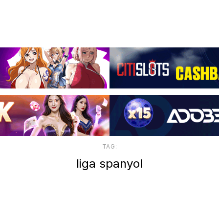
TAG:
liga spanyol