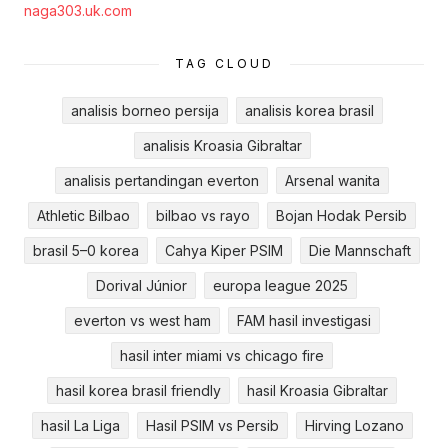
naga303.uk.com
TAG CLOUD
analisis borneo persija
analisis korea brasil
analisis Kroasia Gibraltar
analisis pertandingan everton
Arsenal wanita
Athletic Bilbao
bilbao vs rayo
Bojan Hodak Persib
brasil 5–0 korea
Cahya Kiper PSIM
Die Mannschaft
Dorival Júnior
europa league 2025
everton vs west ham
FAM hasil investigasi
hasil inter miami vs chicago fire
hasil korea brasil friendly
hasil Kroasia Gibraltar
hasil La Liga
Hasil PSIM vs Persib
Hirving Lozano