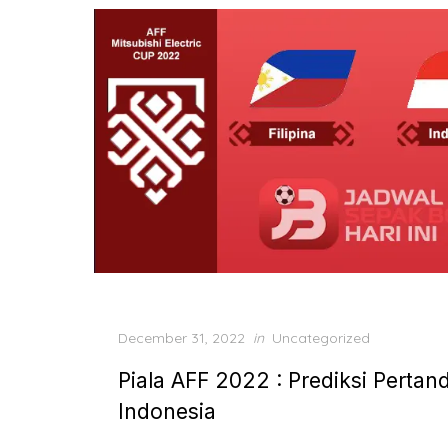
Posted
December 31, 2022
in
Uncategorized
on
Piala AFF 2022 : Prediksi Pertand
Indonesia