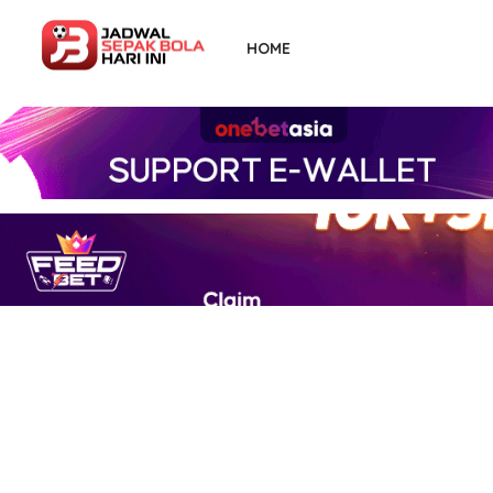
Skip
to
HOME
the
content