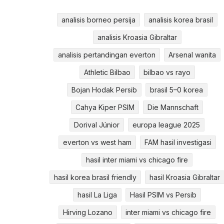
analisis borneo persija
analisis korea brasil
analisis Kroasia Gibraltar
analisis pertandingan everton
Arsenal wanita
Athletic Bilbao
bilbao vs rayo
Bojan Hodak Persib
brasil 5–0 korea
Cahya Kiper PSIM
Die Mannschaft
Dorival Júnior
europa league 2025
everton vs west ham
FAM hasil investigasi
hasil inter miami vs chicago fire
hasil korea brasil friendly
hasil Kroasia Gibraltar
hasil La Liga
Hasil PSIM vs Persib
Hirving Lozano
inter miami vs chicago fire