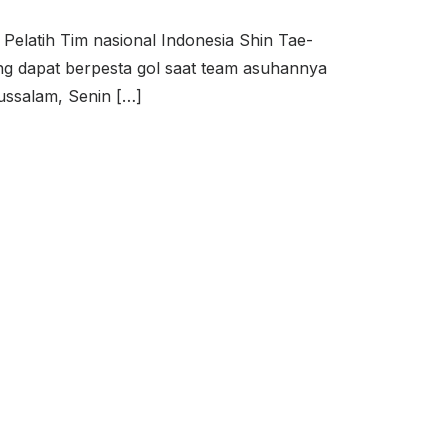
 Pelatih Tim nasional Indonesia Shin Tae-
 dapat berpesta gol saat team asuhannya
ssalam, Senin […]