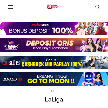
Skip
to
the
content
TAG:
LaLiga