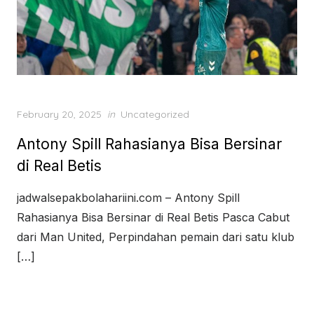
Posted
February 20, 2025
in
Uncategorized
on
Antony Spill Rahasianya Bisa Bersinar
di Real Betis
jadwalsepakbolahariini.com – Antony Spill
Rahasianya Bisa Bersinar di Real Betis Pasca Cabut
dari Man United, Perpindahan pemain dari satu klub
[…]