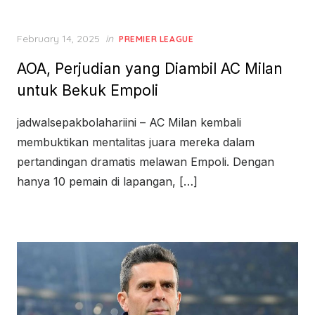
Posted
February 14, 2025
in
PREMIER LEAGUE
on
AOA, Perjudian yang Diambil AC Milan
untuk Bekuk Empoli
jadwalsepakbolahariini – AC Milan kembali
membuktikan mentalitas juara mereka dalam
pertandingan dramatis melawan Empoli. Dengan
hanya 10 pemain di lapangan, […]