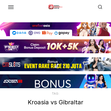
Skip
to
the
content
TAG:
Kroasia vs Gibraltar