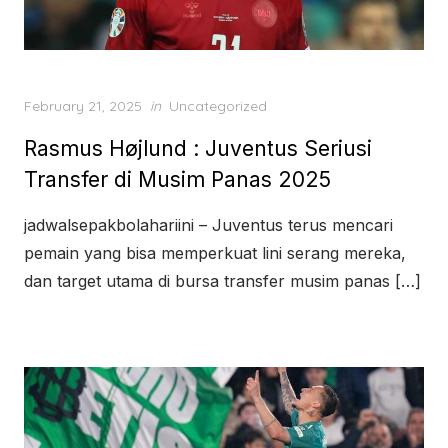
Posted
February 21, 2025
in
Uncategorized
on
Rasmus Højlund : Juventus Seriusi
Transfer di Musim Panas 2025
jadwalsepakbolahariini – Juventus terus mencari
pemain yang bisa memperkuat lini serang mereka,
dan target utama di bursa transfer musim panas […]