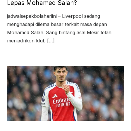
Lepas Mohamed Salah?
jadwalsepakbolahariini – Liverpool sedang
menghadapi dilema besar terkait masa depan
Mohamed Salah. Sang bintang asal Mesir telah
menjadi ikon klub […]