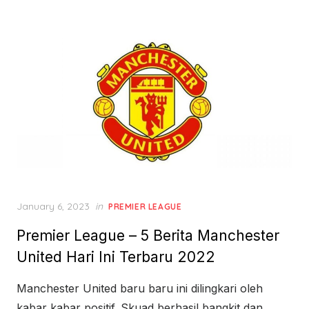
Posted
January 6, 2023
in
PREMIER LEAGUE
on
Premier League – 5 Berita Manchester
United Hari Ini Terbaru 2022
Manchester United baru baru ini dilingkari oleh
kabar kabar positif. Skuad berhasil bangkit dan