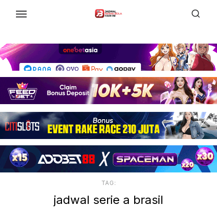
Skip
to
the
content
TAG:
jadwal serie a brasil