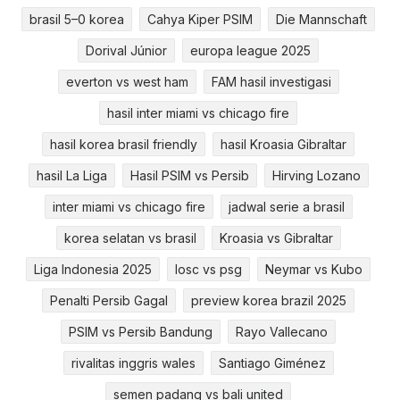
brasil 5–0 korea
Cahya Kiper PSIM
Die Mannschaft
Dorival Júnior
europa league 2025
everton vs west ham
FAM hasil investigasi
hasil inter miami vs chicago fire
hasil korea brasil friendly
hasil Kroasia Gibraltar
hasil La Liga
Hasil PSIM vs Persib
Hirving Lozano
inter miami vs chicago fire
jadwal serie a brasil
korea selatan vs brasil
Kroasia vs Gibraltar
Liga Indonesia 2025
losc vs psg
Neymar vs Kubo
Penalti Persib Gagal
preview korea brazil 2025
PSIM vs Persib Bandung
Rayo Vallecano
rivalitas inggris wales
Santiago Giménez
semen padang vs bali united