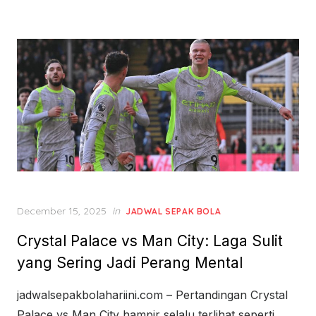
Posted
December 15, 2025
in
JADWAL SEPAK BOLA
on
Crystal Palace vs Man City: Laga Sulit
yang Sering Jadi Perang Mental
jadwalsepakbolahariini.com – Pertandingan Crystal
Palace vs Man City hampir selalu terlihat seperti