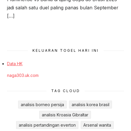
jadi salah satu duel paling panas bulan September
[…]
KELUARAN TOGEL HARI INI
Data HK
naga303.uk.com
TAG CLOUD
analisis borneo persija
analisis korea brasil
analisis Kroasia Gibraltar
analisis pertandingan everton
Arsenal wanita