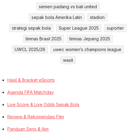
semen padang vs bali united
sepak bola Amerika Latin
stadion
strategi sepak bola
Super League 2025
suporter
timnas Brasil 2025
timnas Jepang 2025
UWCL 2025/26
uwec women’s champions league
wasit
Hasil & Bracket eSports
Agenda FIFA Matchday
Live Score & Live Odds Sepak Bola
Review & Rekomendasi Film
Panduan Sens & Aim