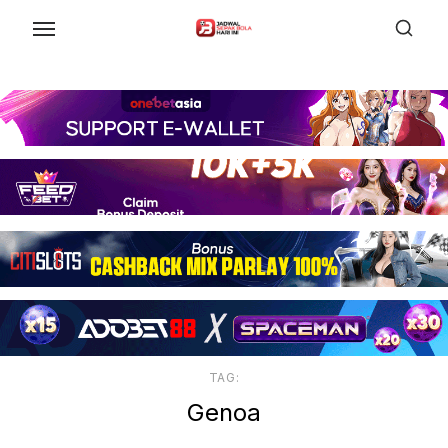
Skip
to
the
content
TAG:
Genoa