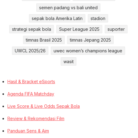
semen padang vs bali united
sepak bola Amerika Latin
stadion
strategi sepak bola
Super League 2025
suporter
timnas Brasil 2025
timnas Jepang 2025
UWCL 2025/26
uwec women’s champions league
wasit
Hasil & Bracket eSports
Agenda FIFA Matchday
Live Score & Live Odds Sepak Bola
Review & Rekomendasi Film
Panduan Sens & Aim