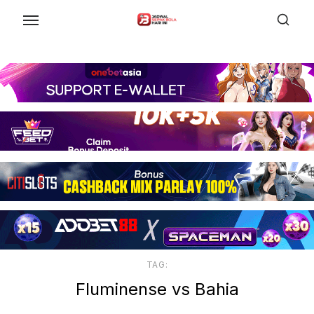
Skip
to
the
content
TAG:
Fluminense vs Bahia