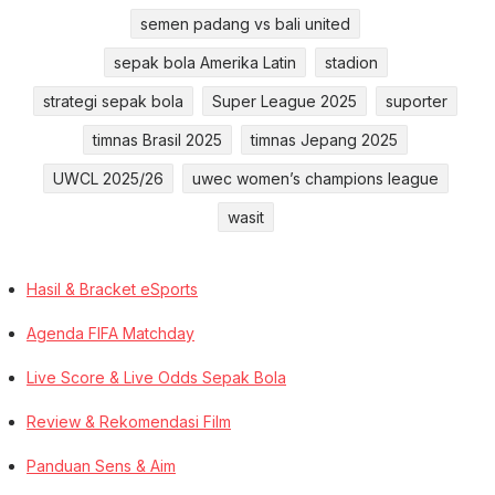
semen padang vs bali united
sepak bola Amerika Latin
stadion
strategi sepak bola
Super League 2025
suporter
timnas Brasil 2025
timnas Jepang 2025
UWCL 2025/26
uwec women’s champions league
wasit
Hasil & Bracket eSports
Agenda FIFA Matchday
Live Score & Live Odds Sepak Bola
Review & Rekomendasi Film
Panduan Sens & Aim