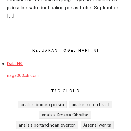
jadi salah satu duel paling panas bulan September
[…]
KELUARAN TOGEL HARI INI
Data HK
naga303.uk.com
TAG CLOUD
analisis borneo persija
analisis korea brasil
analisis Kroasia Gibraltar
analisis pertandingan everton
Arsenal wanita