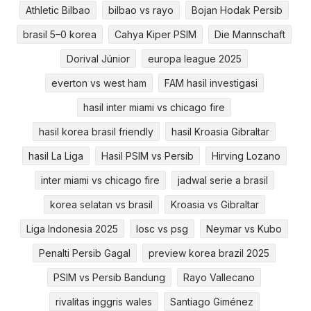
Athletic Bilbao
bilbao vs rayo
Bojan Hodak Persib
brasil 5–0 korea
Cahya Kiper PSIM
Die Mannschaft
Dorival Júnior
europa league 2025
everton vs west ham
FAM hasil investigasi
hasil inter miami vs chicago fire
hasil korea brasil friendly
hasil Kroasia Gibraltar
hasil La Liga
Hasil PSIM vs Persib
Hirving Lozano
inter miami vs chicago fire
jadwal serie a brasil
korea selatan vs brasil
Kroasia vs Gibraltar
Liga Indonesia 2025
losc vs psg
Neymar vs Kubo
Penalti Persib Gagal
preview korea brazil 2025
PSIM vs Persib Bandung
Rayo Vallecano
rivalitas inggris wales
Santiago Giménez