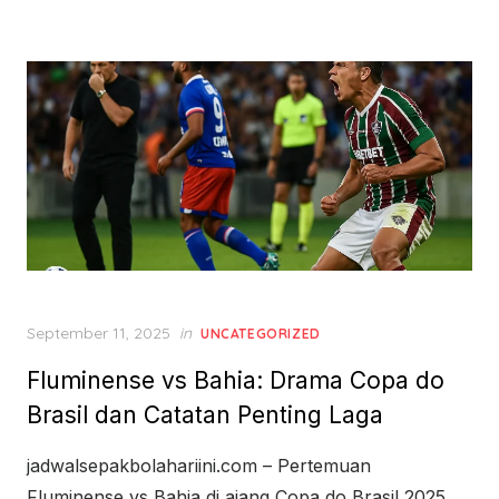
Posted
September 11, 2025
in
UNCATEGORIZED
on
Fluminense vs Bahia: Drama Copa do
Brasil dan Catatan Penting Laga
jadwalsepakbolahariini.com – Pertemuan
Fluminense vs Bahia di ajang Copa do Brasil 2025