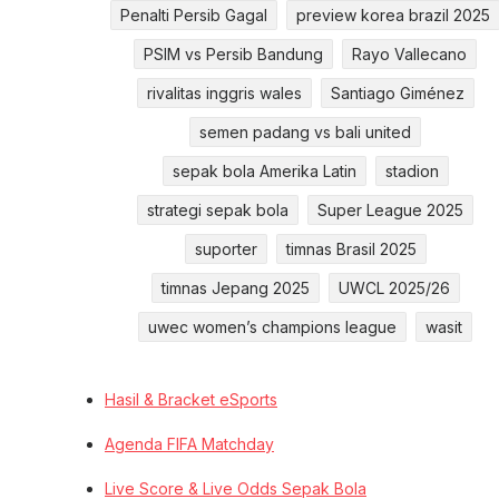
Penalti Persib Gagal
preview korea brazil 2025
PSIM vs Persib Bandung
Rayo Vallecano
rivalitas inggris wales
Santiago Giménez
semen padang vs bali united
sepak bola Amerika Latin
stadion
strategi sepak bola
Super League 2025
suporter
timnas Brasil 2025
timnas Jepang 2025
UWCL 2025/26
uwec women’s champions league
wasit
Hasil & Bracket eSports
Agenda FIFA Matchday
Live Score & Live Odds Sepak Bola