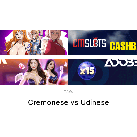
TAG:
Cremonese vs Udinese