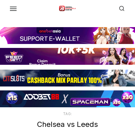
Skip
to
the
content
TAG:
Chelsea vs Leeds