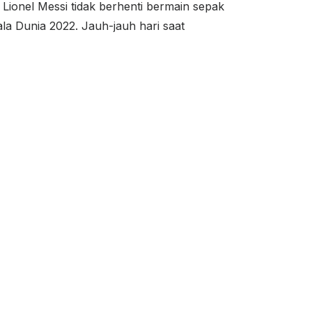
 Lionel Messi tidak berhenti bermain sepak
Piala Dunia 2022. Jauh-jauh hari saat