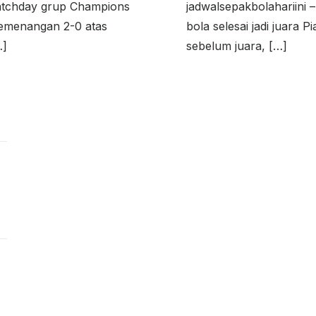
matchday grup Champions
jadwalsepakbolahariini –
kemenangan 2-0 atas
bola selesai jadi juara 
…]
sebelum juara, […]