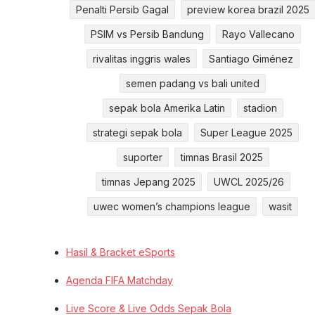
Penalti Persib Gagal
preview korea brazil 2025
PSIM vs Persib Bandung
Rayo Vallecano
rivalitas inggris wales
Santiago Giménez
semen padang vs bali united
sepak bola Amerika Latin
stadion
strategi sepak bola
Super League 2025
suporter
timnas Brasil 2025
timnas Jepang 2025
UWCL 2025/26
uwec women’s champions league
wasit
Hasil & Bracket eSports
Agenda FIFA Matchday
Live Score & Live Odds Sepak Bola