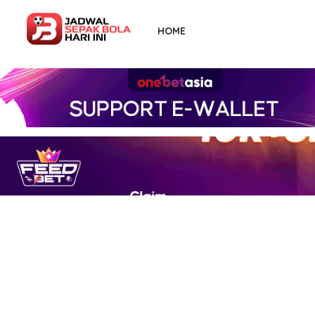
Skip
to
HOME
the
content