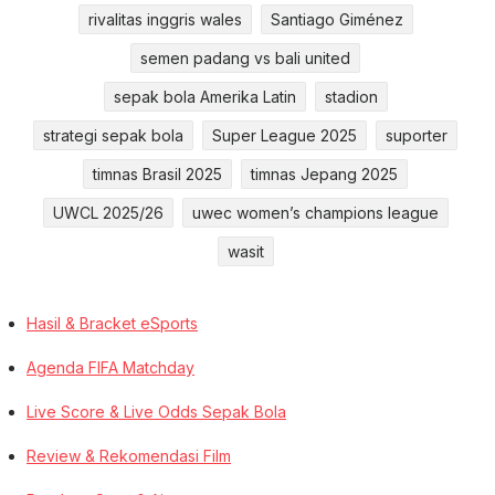
rivalitas inggris wales
Santiago Giménez
semen padang vs bali united
sepak bola Amerika Latin
stadion
strategi sepak bola
Super League 2025
suporter
timnas Brasil 2025
timnas Jepang 2025
UWCL 2025/26
uwec women’s champions league
wasit
Hasil & Bracket eSports
Agenda FIFA Matchday
Live Score & Live Odds Sepak Bola
Review & Rekomendasi Film