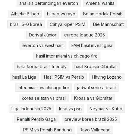
analisis pertandingan everton
Arsenal wanita
Athletic Bilbao
bilbao vs rayo
Bojan Hodak Persib
brasil 5–0 korea
Cahya Kiper PSIM
Die Mannschaft
Dorival Júnior
europa league 2025
everton vs west ham
FAM hasil investigasi
hasil inter miami vs chicago fire
hasil korea brasil friendly
hasil Kroasia Gibraltar
hasil La Liga
Hasil PSIM vs Persib
Hirving Lozano
inter miami vs chicago fire
jadwal serie a brasil
korea selatan vs brasil
Kroasia vs Gibraltar
Liga Indonesia 2025
losc vs psg
Neymar vs Kubo
Penalti Persib Gagal
preview korea brazil 2025
PSIM vs Persib Bandung
Rayo Vallecano