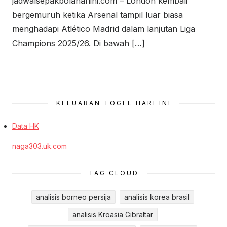
jadwalsepakbolahariini.com – London kembali
bergemuruh ketika Arsenal tampil luar biasa
menghadapi Atlético Madrid dalam lanjutan Liga
Champions 2025/26. Di bawah […]
KELUARAN TOGEL HARI INI
Data HK
naga303.uk.com
TAG CLOUD
analisis borneo persija
analisis korea brasil
analisis Kroasia Gibraltar