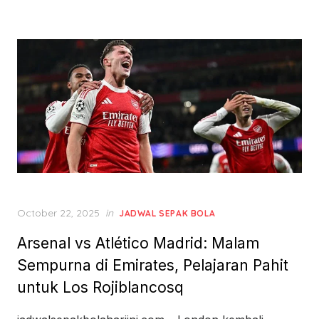
Posted
October 22, 2025
in
JADWAL SEPAK BOLA
on
Arsenal vs Atlético Madrid: Malam
Sempurna di Emirates, Pelajaran Pahit
untuk Los Rojiblancosq