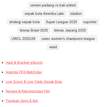
semen padang vs bali united
sepak bola Amerika Latin
stadion
strategi sepak bola
Super League 2025
suporter
timnas Brasil 2025
timnas Jepang 2025
UWCL 2025/26
uwec women’s champions league
wasit
Hasil & Bracket eSports
Agenda FIFA Matchday
Live Score & Live Odds Sepak Bola
Review & Rekomendasi Film
Panduan Sens & Aim