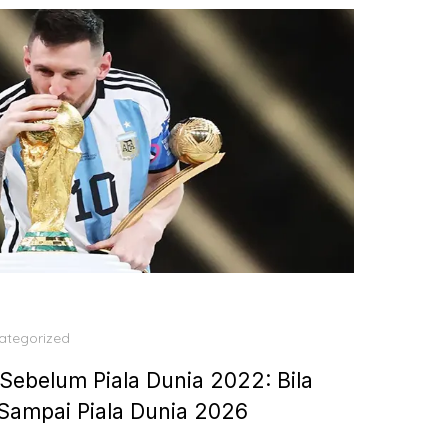
ategorized
 Sebelum Piala Dunia 2022: Bila
Sampai Piala Dunia 2026