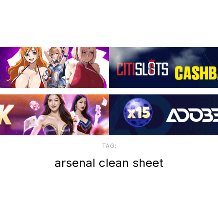
TAG:
arsenal clean sheet