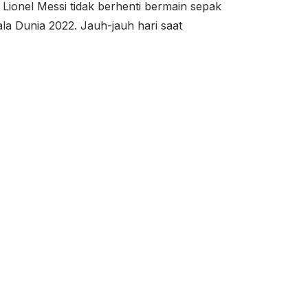
 Lionel Messi tidak berhenti bermain sepak
Piala Dunia 2022. Jauh-jauh hari saat