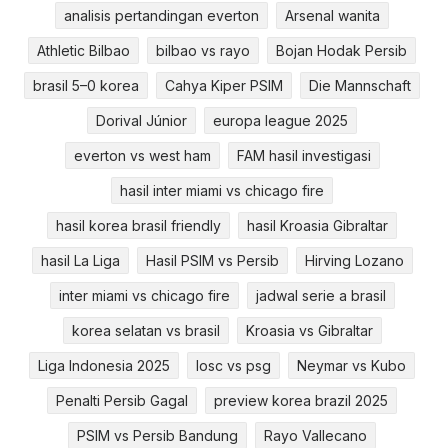
analisis pertandingan everton
Arsenal wanita
Athletic Bilbao
bilbao vs rayo
Bojan Hodak Persib
brasil 5–0 korea
Cahya Kiper PSIM
Die Mannschaft
Dorival Júnior
europa league 2025
everton vs west ham
FAM hasil investigasi
hasil inter miami vs chicago fire
hasil korea brasil friendly
hasil Kroasia Gibraltar
hasil La Liga
Hasil PSIM vs Persib
Hirving Lozano
inter miami vs chicago fire
jadwal serie a brasil
korea selatan vs brasil
Kroasia vs Gibraltar
Liga Indonesia 2025
losc vs psg
Neymar vs Kubo
Penalti Persib Gagal
preview korea brazil 2025
PSIM vs Persib Bandung
Rayo Vallecano