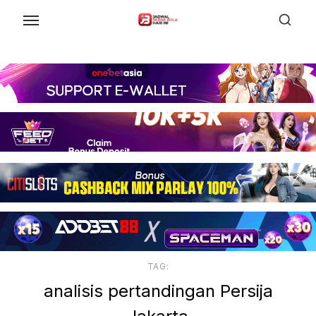
Skip
to
the
content
TAG:
analisis pertandingan Persija