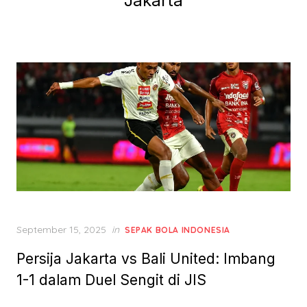
Jakarta
Posted
September 15, 2025
in
SEPAK BOLA INDONESIA
on
Persija Jakarta vs Bali United: Imbang
1-1 dalam Duel Sengit di JIS