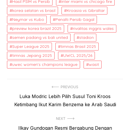
Hasil PSIM vs Persib
inter miami vs chicago fire
korea selatan vs brasil
Kroasia vs Gibraltar
Neymar vs Kubo
Penalti Persib Gagal
preview korea brazil 2025
rivalitas inggris wales
semen padang vs bali united
stadion
Super League 2025
timnas Brasil 2025
timnas Jepang 2025
UWCL 2025/26
uwec women’s champions league
wasit
Post
PREVIOUS
Previous
Luka Modric Lebih Pilih Susul Toni Kroos
navigation
post:
Ketimbang Ikut Karim Benzema ke Arab Saudi
NEXT
Next
Ilkay Gundogan Resmi Bergabung Dengan