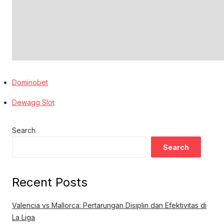
Dominobet
Dewagg Slot
Search
Search
Recent Posts
Valencia vs Mallorca: Pertarungan Disiplin dan Efektivitas di
La Liga