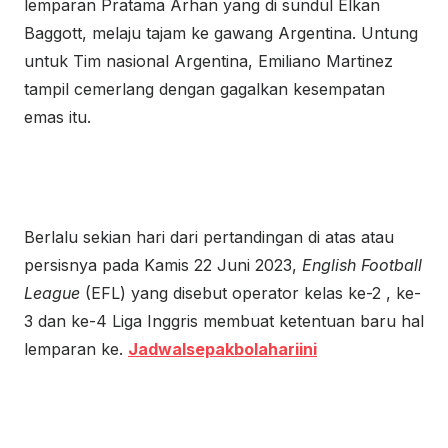
lemparan Pratama Arhan yang di sundul Elkan
Baggott, melaju tajam ke gawang Argentina. Untung
untuk Tim nasional Argentina, Emiliano Martinez
tampil cemerlang dengan gagalkan kesempatan
emas itu.
Berlalu sekian hari dari pertandingan di atas atau
persisnya pada Kamis 22 Juni 2023,
English Football
League
(EFL) yang disebut operator kelas ke-2 , ke-
3 dan ke-4 Liga Inggris membuat ketentuan baru hal
lemparan ke.
Jadwalsepakbolahariini