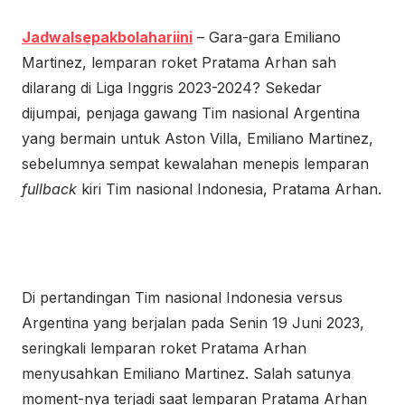
Jadwalsepakbolahariini
– Gara-gara Emiliano
Martinez, lemparan roket Pratama Arhan sah
dilarang di Liga Inggris 2023-2024? Sekedar
dijumpai, penjaga gawang Tim nasional Argentina
yang bermain untuk Aston Villa, Emiliano Martinez,
sebelumnya sempat kewalahan menepis lemparan
fullback
kiri Tim nasional Indonesia, Pratama Arhan.
Di pertandingan Tim nasional Indonesia versus
Argentina yang berjalan pada Senin 19 Juni 2023,
seringkali lemparan roket Pratama Arhan
menyusahkan Emiliano Martinez. Salah satunya
moment-nya terjadi saat lemparan Pratama Arhan