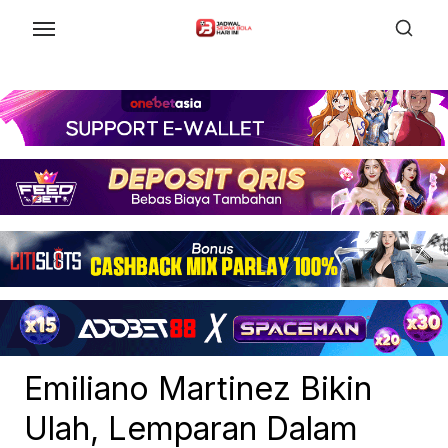
Skip
to
the
content
Emiliano Martinez Bikin
Ulah, Lemparan Dalam