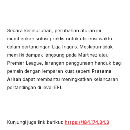
Secara keseluruhan, perubahan aturan ini
memberikan solusi praktis untuk efisiensi waktu
dalam pertandingan Liga Inggris. Meskipun tidak
memiliki dampak langsung pada Martinez atau
Premier League, larangan penggunaan handuk bagi
pemain dengan lemparan kuat seperti
Pratama
Arhan
dapat membantu meningkatkan kelancaran
pertandingan di level EFL.
Kunjungi juga link berikut:
https://184.174.34.3