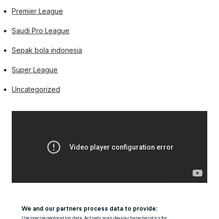
Premier League
Saudi Pro League
Sepak bola indonesia
Super League
Uncategorized