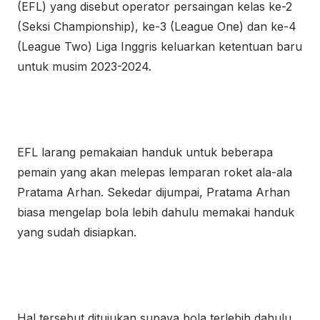
(EFL) yang disebut operator persaingan kelas ke-2
(Seksi Championship), ke-3 (League One) dan ke-4
(League Two) Liga Inggris keluarkan ketentuan baru
untuk musim 2023-2024.
EFL larang pemakaian handuk untuk beberapa
pemain yang akan melepas lemparan roket ala-ala
Pratama Arhan. Sekedar dijumpai, Pratama Arhan
biasa mengelap bola lebih dahulu memakai handuk
yang sudah disiapkan.
Hal tersebut ditujukan supaya bola terlebih dahulu