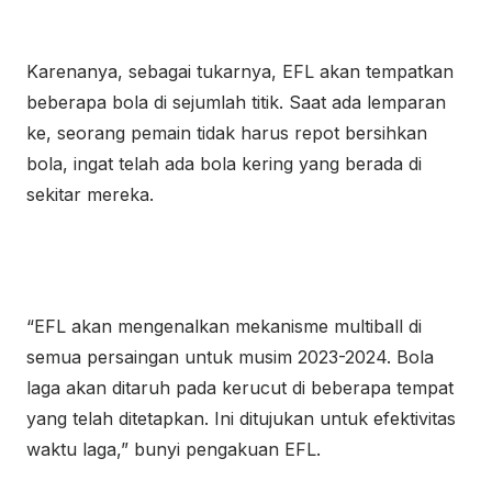
Karenanya, sebagai tukarnya, EFL akan tempatkan
beberapa bola di sejumlah titik. Saat ada lemparan
ke, seorang pemain tidak harus repot bersihkan
bola, ingat telah ada bola kering yang berada di
sekitar mereka.
“EFL akan mengenalkan mekanisme multiball di
semua persaingan untuk musim 2023-2024. Bola
laga akan ditaruh pada kerucut di beberapa tempat
yang telah ditetapkan. Ini ditujukan untuk efektivitas
waktu laga,” bunyi pengakuan EFL.