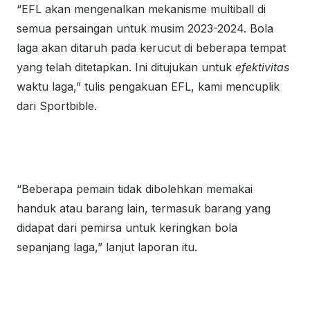
“EFL akan mengenalkan mekanisme multiball di
semua persaingan untuk musim 2023-2024. Bola
laga akan ditaruh pada kerucut di beberapa tempat
yang telah ditetapkan. Ini ditujukan untuk
efektivitas
waktu laga,” tulis pengakuan EFL, kami mencuplik
dari Sportbible.
“Beberapa pemain tidak dibolehkan memakai
handuk atau barang lain, termasuk barang yang
didapat dari pemirsa untuk keringkan bola
sepanjang laga,” lanjut laporan itu.