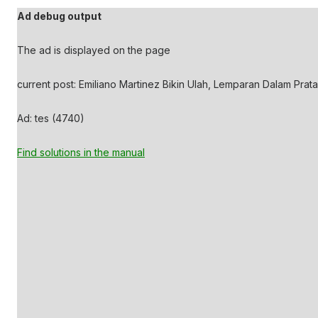
Ad debug output
The ad is displayed on the page
current post: Emiliano Martinez Bikin Ulah, Lemparan Dalam Pratam
Ad: tes (4740)
Find solutions in the manual