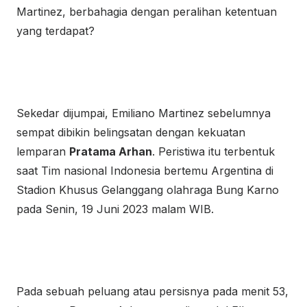
Martinez, berbahagia dengan peralihan ketentuan
yang terdapat?
Sekedar dijumpai, Emiliano Martinez sebelumnya
sempat dibikin belingsatan dengan kekuatan
lemparan
Pratama Arhan
. Peristiwa itu terbentuk
saat Tim nasional Indonesia bertemu Argentina di
Stadion Khusus Gelanggang olahraga Bung Karno
pada Senin, 19 Juni 2023 malam WIB.
Pada sebuah peluang atau persisnya pada menit 53,