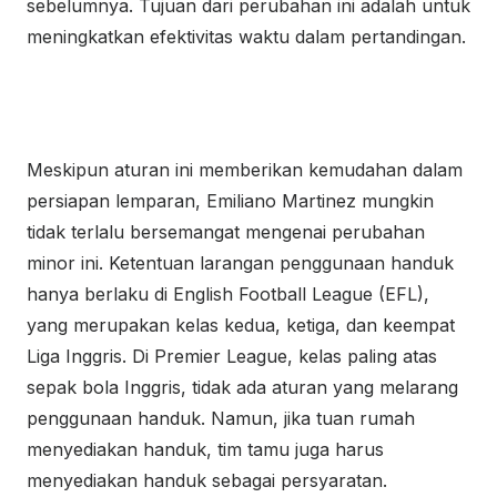
sebelumnya. Tujuan dari perubahan ini adalah untuk
meningkatkan efektivitas waktu dalam pertandingan.
Meskipun aturan ini memberikan kemudahan dalam
persiapan lemparan, Emiliano Martinez mungkin
tidak terlalu bersemangat mengenai perubahan
minor ini. Ketentuan larangan penggunaan handuk
hanya berlaku di English Football League (EFL),
yang merupakan kelas kedua, ketiga, dan keempat
Liga Inggris. Di Premier League, kelas paling atas
sepak bola Inggris, tidak ada aturan yang melarang
penggunaan handuk. Namun, jika tuan rumah
menyediakan handuk, tim tamu juga harus
menyediakan handuk sebagai persyaratan.